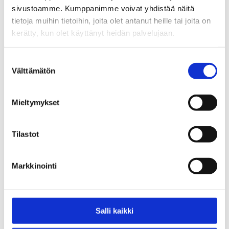
sivustoamme. Kumppanimme voivat yhdistää näitä
0,00
€
tietoja muihin tietoihin, joita olet antanut heille tai joita on
kerätty, kun olet käyttänyt heidän palvelujaan.
Suostumuksen
Välttämätön
valinta
Mieltymykset
Tilastot
Hadiya kumppanuusverkoston
Kaverituki päihdehuolissa -
toiminta vuosina 2020-2025
julistesarja ja tarrat
Markkinointi
5,00
€
Salli kaikki