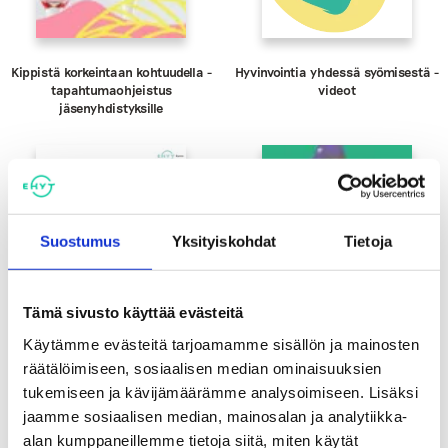
Kippistä korkeintaan kohtuudella -
Hyvinvointia yhdessä syömisestä -
tapahtumaohjeistus
videot
jäsenyhdistyksille
Suostumus
Yksityiskohdat
Tietoja
Tämä sivusto käyttää evästeitä
Käytämme evästeitä tarjoamamme sisällön ja mainosten
räätälöimiseen, sosiaalisen median ominaisuuksien
tukemiseen ja kävijämäärämme analysoimiseen. Lisäksi
Totta vai tarua -
Hakematta paras -keskustelukortti
jaamme sosiaalisen median, mainosalan ja analytiikka-
Energiajuomaväittämät
alkoholin välittämisestä
alaikäisille
alan kumppaneillemme tietoja siitä, miten käytät