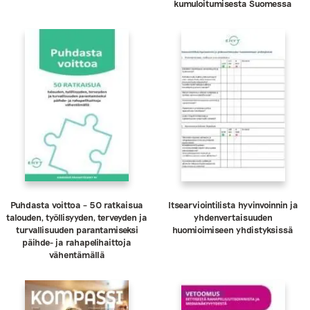
kumuloitumisesta Suomessa
Puhdasta voittoa – 50 ratkaisua
Itsearviointilista hyvinvoinnin ja
talouden, työllisyyden, terveyden ja
yhdenvertaisuuden
turvallisuuden parantamiseksi
huomioimiseen yhdistyksissä
päihde- ja rahapelihaittoja
vähentämällä