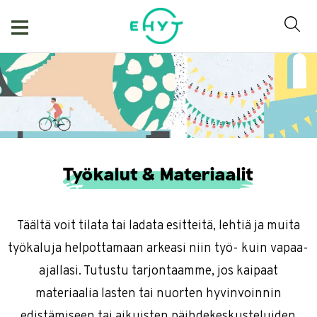
Skip
to
content
Työkalut & Materiaalit
Täältä voit tilata tai ladata esitteitä, lehtiä ja muita
työkaluja helpottamaan arkeasi niin työ- kuin vapaa-
ajallasi. Tutustu tarjontaamme, jos kaipaat
materiaalia lasten tai nuorten hyvinvoinnin
edistämiseen tai aikuisten päihdekeskusteluiden