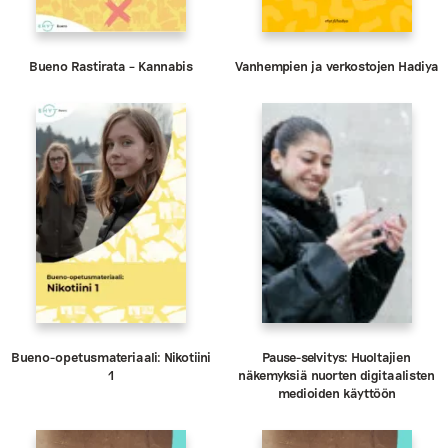
Bueno Rastirata – Kannabis
Vanhempien ja verkostojen Hadiya
Bueno-opetusmateriaali: Nikotiini
Pause-selvitys: Huoltajien
1
näkemyksiä nuorten digitaalisten
medioiden käyttöön