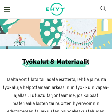
Skip
to
content
Työkalut & Materiaalit
Täältä voit tilata tai ladata esitteitä, lehtiä ja muita
työkaluja helpottamaan arkeasi niin työ- kuin vapaa-
ajallasi. Tutustu tarjontaamme, jos kaipaat
materiaalia lasten tai nuorten hyvinvoinnin
edistämiseen tai aikuisten päihdekeskusteluiden