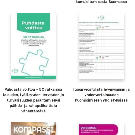
kumuloitumisesta Suomessa
Puhdasta voittoa – 50 ratkaisua
Itsearviointilista hyvinvoinnin ja
talouden, työllisyyden, terveyden ja
yhdenvertaisuuden
turvallisuuden parantamiseksi
huomioimiseen yhdistyksissä
päihde- ja rahapelihaittoja
vähentämällä