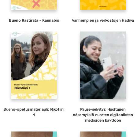
Bueno Rastirata – Kannabis
Vanhempien ja verkostojen Hadiya
Bueno-opetusmateriaali: Nikotiini
Pause-selvitys: Huoltajien
1
näkemyksiä nuorten digitaalisten
medioiden käyttöön