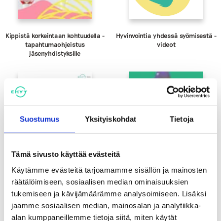
Kippistä korkeintaan kohtuudella -
Hyvinvointia yhdessä syömisestä -
tapahtumaohjeistus
videot
jäsenyhdistyksille
Suostumus
Yksityiskohdat
Tietoja
Tämä sivusto käyttää evästeitä
Käytämme evästeitä tarjoamamme sisällön ja mainosten
räätälöimiseen, sosiaalisen median ominaisuuksien
tukemiseen ja kävijämäärämme analysoimiseen. Lisäksi
Totta vai tarua -
Hakematta paras -keskustelukortti
jaamme sosiaalisen median, mainosalan ja analytiikka-
Energiajuomaväittämät
alkoholin välittämisestä
alaikäisille
alan kumppaneillemme tietoja siitä, miten käytät