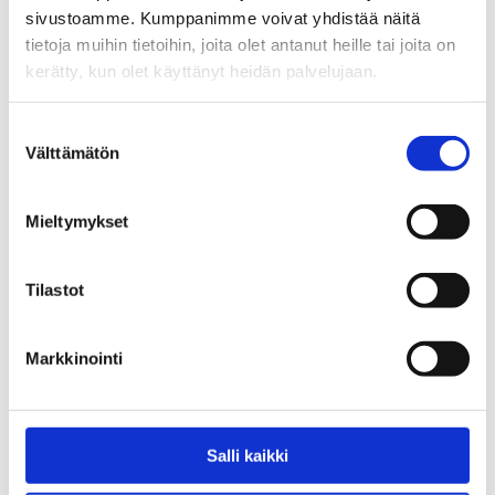
sivustoamme. Kumppanimme voivat yhdistää näitä
0,00
€
tietoja muihin tietoihin, joita olet antanut heille tai joita on
kerätty, kun olet käyttänyt heidän palvelujaan.
Suostumuksen
Välttämätön
valinta
Mieltymykset
Tilastot
Hadiya kumppanuusverkoston
Kaverituki päihdehuolissa -
toiminta vuosina 2020-2025
julistesarja ja tarrat
Markkinointi
5,00
€
Salli kaikki