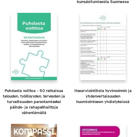
kumuloitumisesta Suomessa
Puhdasta voittoa – 50 ratkaisua
Itsearviointilista hyvinvoinnin ja
talouden, työllisyyden, terveyden ja
yhdenvertaisuuden
turvallisuuden parantamiseksi
huomioimiseen yhdistyksissä
päihde- ja rahapelihaittoja
vähentämällä