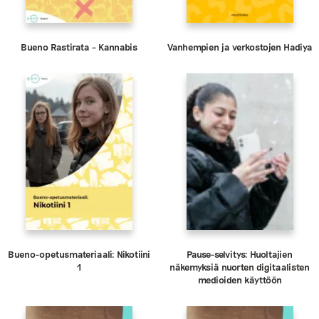
Bueno Rastirata – Kannabis
Vanhempien ja verkostojen Hadiya
Bueno-opetusmateriaali: Nikotiini
Pause-selvitys: Huoltajien
1
näkemyksiä nuorten digitaalisten
medioiden käyttöön