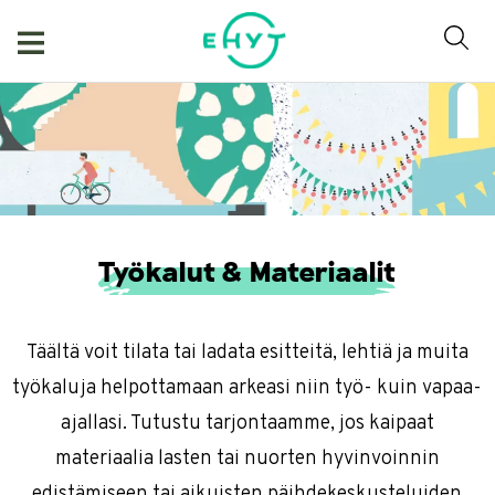
Skip
to
content
Työkalut & Materiaalit
Täältä voit tilata tai ladata esitteitä, lehtiä ja muita
työkaluja helpottamaan arkeasi niin työ- kuin vapaa-
ajallasi. Tutustu tarjontaamme, jos kaipaat
materiaalia lasten tai nuorten hyvinvoinnin
edistämiseen tai aikuisten päihdekeskusteluiden