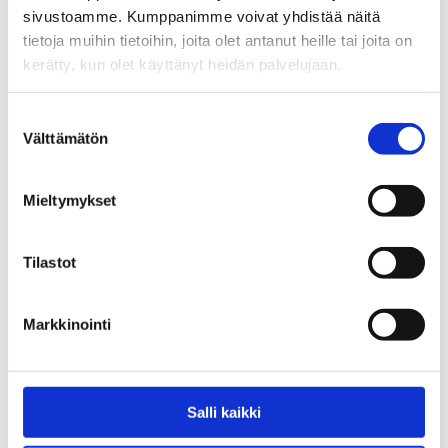
sivustoamme. Kumppanimme voivat yhdistää näitä
0,00
€
tietoja muihin tietoihin, joita olet antanut heille tai joita on
kerätty, kun olet käyttänyt heidän palvelujaan.
Suostumuksen
Välttämätön
valinta
Mieltymykset
Tilastot
Hadiya kumppanuusverkoston
Kaverituki päihdehuolissa -
toiminta vuosina 2020-2025
julistesarja ja tarrat
Markkinointi
5,00
€
Salli kaikki