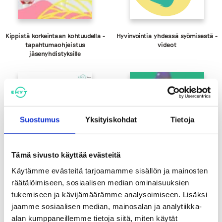
Kippistä korkeintaan kohtuudella -
Hyvinvointia yhdessä syömisestä -
tapahtumaohjeistus
videot
jäsenyhdistyksille
Suostumus
Yksityiskohdat
Tietoja
Tämä sivusto käyttää evästeitä
Käytämme evästeitä tarjoamamme sisällön ja mainosten
räätälöimiseen, sosiaalisen median ominaisuuksien
tukemiseen ja kävijämäärämme analysoimiseen. Lisäksi
Totta vai tarua -
Hakematta paras -keskustelukortti
jaamme sosiaalisen median, mainosalan ja analytiikka-
Energiajuomaväittämät
alkoholin välittämisestä
alaikäisille
alan kumppaneillemme tietoja siitä, miten käytät