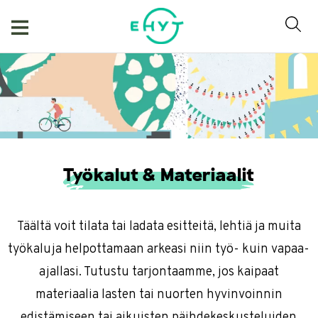
Skip
to
content
Työkalut & Materiaalit
Täältä voit tilata tai ladata esitteitä, lehtiä ja muita
työkaluja helpottamaan arkeasi niin työ- kuin vapaa-
ajallasi. Tutustu tarjontaamme, jos kaipaat
materiaalia lasten tai nuorten hyvinvoinnin
edistämiseen tai aikuisten päihdekeskusteluiden