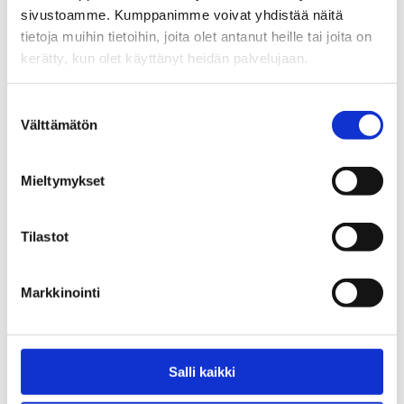
sivustoamme. Kumppanimme voivat yhdistää näitä
0,00
€
tietoja muihin tietoihin, joita olet antanut heille tai joita on
kerätty, kun olet käyttänyt heidän palvelujaan.
Suostumuksen
Välttämätön
valinta
Mieltymykset
Tilastot
Hadiya kumppanuusverkoston
Kaverituki päihdehuolissa -
toiminta vuosina 2020-2025
julistesarja ja tarrat
Markkinointi
5,00
€
Salli kaikki