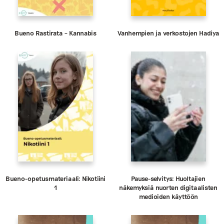
Bueno Rastirata – Kannabis
Vanhempien ja verkostojen Hadiya
Bueno-opetusmateriaali: Nikotiini
Pause-selvitys: Huoltajien
1
näkemyksiä nuorten digitaalisten
medioiden käyttöön