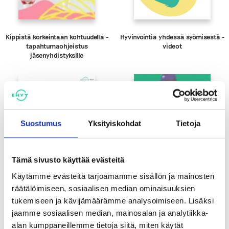
Kippistä korkeintaan kohtuudella -
Hyvinvointia yhdessä syömisestä -
tapahtumaohjeistus
videot
jäsenyhdistyksille
Suostumus
Yksityiskohdat
Tietoja
Tämä sivusto käyttää evästeitä
Käytämme evästeitä tarjoamamme sisällön ja mainosten
räätälöimiseen, sosiaalisen median ominaisuuksien
tukemiseen ja kävijämäärämme analysoimiseen. Lisäksi
Totta vai tarua -
Hakematta paras -keskustelukortti
jaamme sosiaalisen median, mainosalan ja analytiikka-
Energiajuomaväittämät
alkoholin välittämisestä
alaikäisille
alan kumppaneillemme tietoja siitä, miten käytät