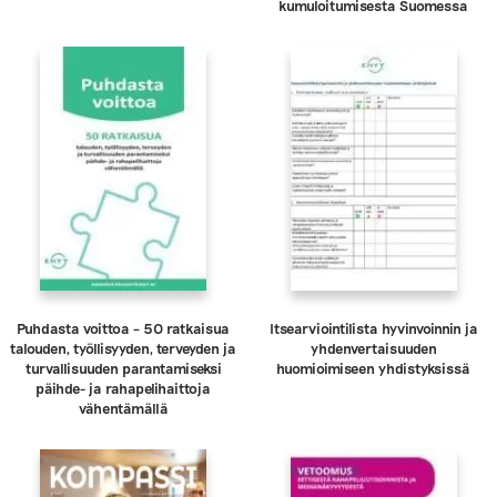
kumuloitumisesta Suomessa
Puhdasta voittoa – 50 ratkaisua
Itsearviointilista hyvinvoinnin ja
talouden, työllisyyden, terveyden ja
yhdenvertaisuuden
turvallisuuden parantamiseksi
huomioimiseen yhdistyksissä
päihde- ja rahapelihaittoja
vähentämällä