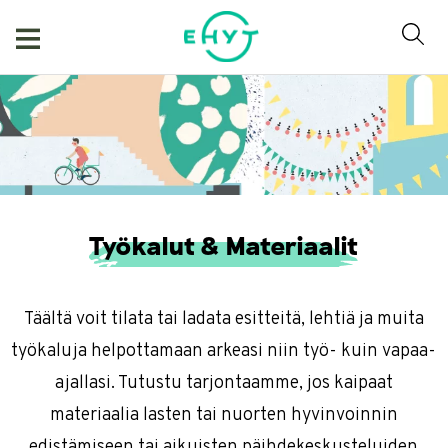
Skip
to
content
Työkalut & Materiaalit
Täältä voit tilata tai ladata esitteitä, lehtiä ja muita
työkaluja helpottamaan arkeasi niin työ- kuin vapaa-
ajallasi. Tutustu tarjontaamme, jos kaipaat
materiaalia lasten tai nuorten hyvinvoinnin
edistämiseen tai aikuisten päihdekeskusteluiden