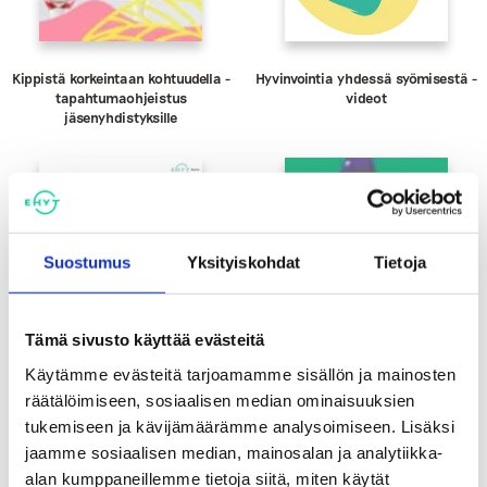
Kippistä korkeintaan kohtuudella -
Hyvinvointia yhdessä syömisestä -
tapahtumaohjeistus
videot
jäsenyhdistyksille
Suostumus
Yksityiskohdat
Tietoja
Tämä sivusto käyttää evästeitä
Käytämme evästeitä tarjoamamme sisällön ja mainosten
räätälöimiseen, sosiaalisen median ominaisuuksien
tukemiseen ja kävijämäärämme analysoimiseen. Lisäksi
Totta vai tarua -
Hakematta paras -keskustelukortti
jaamme sosiaalisen median, mainosalan ja analytiikka-
Energiajuomaväittämät
alkoholin välittämisestä
alaikäisille
alan kumppaneillemme tietoja siitä, miten käytät