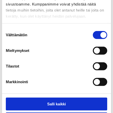
sivustoamme. Kumppanimme voivat yhdistää näitä
0,00
€
tietoja muihin tietoihin, joita olet antanut heille tai joita on
kerätty, kun olet käyttänyt heidän palvelujaan.
Suostumuksen
Välttämätön
valinta
Mieltymykset
Tilastot
Hadiya kumppanuusverkoston
Kaverituki päihdehuolissa -
toiminta vuosina 2020-2025
julistesarja ja tarrat
Markkinointi
5,00
€
Salli kaikki