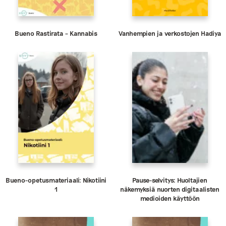
Bueno Rastirata – Kannabis
Vanhempien ja verkostojen Hadiya
Bueno-opetusmateriaali: Nikotiini
Pause-selvitys: Huoltajien
1
näkemyksiä nuorten digitaalisten
medioiden käyttöön