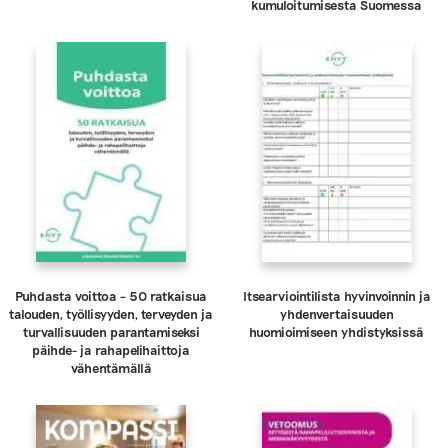
kumuloitumisesta Suomessa
Puhdasta voittoa – 50 ratkaisua
Itsearviointilista hyvinvoinnin ja
talouden, työllisyyden, terveyden ja
yhdenvertaisuuden
turvallisuuden parantamiseksi
huomioimiseen yhdistyksissä
päihde- ja rahapelihaittoja
vähentämällä