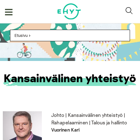
Skip
to
content
Etusivu
>
Kansainvälinen yhteistyö
Johto | Kansainvälinen yhteistyö |
Rahapelaaminen | Talous ja hallinto
Vuorinen Kari