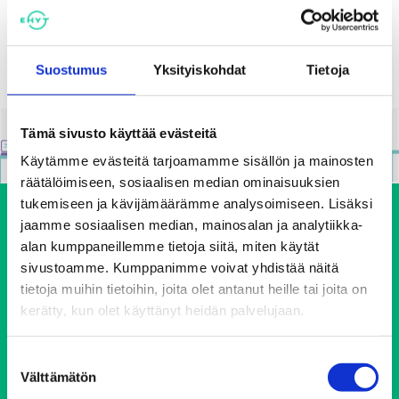
28.05.2020
Suostumus
Yksityiskohdat
Tietoja
Tämä sivusto käyttää evästeitä
Käytämme evästeitä tarjoamamme sisällön ja mainosten
räätälöimiseen, sosiaalisen median ominaisuuksien
tukemiseen ja kävijämäärämme analysoimiseen. Lisäksi
jaamme sosiaalisen median, mainosalan ja analytiikka-
alan kumppaneillemme tietoja siitä, miten käytät
sivustoamme. Kumppanimme voivat yhdistää näitä
tietoja muihin tietoihin, joita olet antanut heille tai joita on
kerätty, kun olet käyttänyt heidän palvelujaan.
Ehkäisevä päihdetyö EHYT ry
Suostumuksen
Välttämätön
valinta
Keskustoimisto