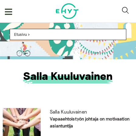
Skip
to
content
Etusivu
>
Salla Kuuluvainen
Salla Kuuluvainen
Vapaaehtoistyön johtaja on motivaation
asiantuntija