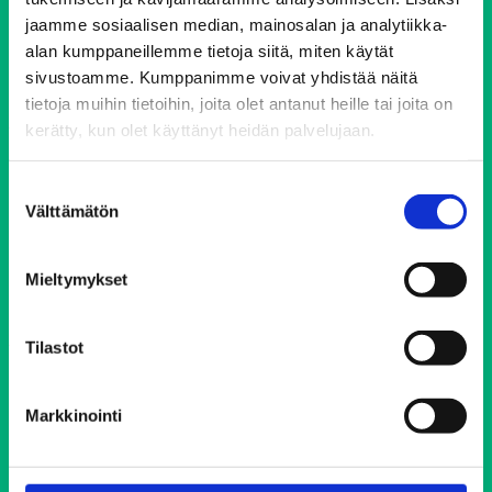
00510 Helsinki
jaamme sosiaalisen median, mainosalan ja analytiikka-
ehyt@ehyt.fi
alan kumppaneillemme tietoja siitä, miten käytät
sivustoamme. Kumppanimme voivat yhdistää näitä
Aluetoimistot>>
tietoja muihin tietoihin, joita olet antanut heille tai joita on
kerätty, kun olet käyttänyt heidän palvelujaan.
Päihdeneuvonta
Suostumuksen
Välttämätön
valinta
Puh. 0800 900 45
Avoinna 24/7 vuoden jokaisena päivänä
Mieltymykset
Soittaminen on maksutonta ja anonyymiä
Tilastot
Elokolo-kohtaamispaikat
Markkinointi
Helsingin Elokolo
Lahden Elokolo