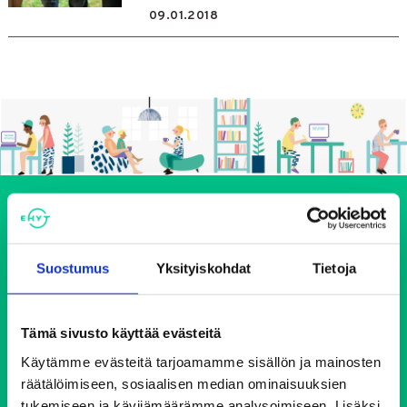
09.01.2018
Suostumus
Yksityiskohdat
Tietoja
Ehkäisevä päihdetyö EHYT ry
Tämä sivusto käyttää evästeitä
Käytämme evästeitä tarjoamamme sisällön ja mainosten
Keskustoimisto
räätälöimiseen, sosiaalisen median ominaisuuksien
Elimäenkatu 17-19
tukemiseen ja kävijämäärämme analysoimiseen. Lisäksi