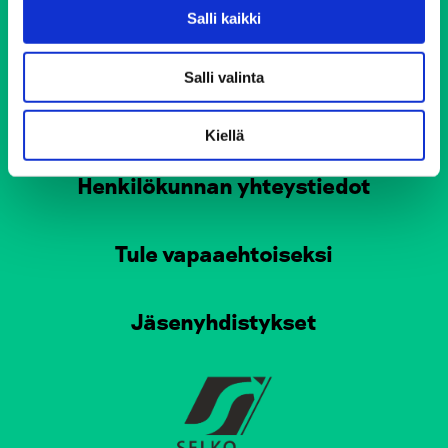
Tampereen Elokolo
Salli kaikki
Turun Elokolo
Salli valinta
Pirkkalan Elokolo
Vinkkejä arjen haastaviin tilanteisiin
Kiellä
Henkilökunnan yhteystiedot
Tule vapaaehtoiseksi
Jäsenyhdistykset