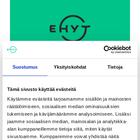
Ehkäisevä päihdetyö EHYT ry
Suostumus
Yksityiskohdat
Tietoja
Keskustoimisto
Elimäenkatu 17-19
00510 Helsinki
Tämä sivusto käyttää evästeitä
ehyt@ehyt.fi
Käytämme evästeitä tarjoamamme sisällön ja mainosten
Aluetoimistot>>
räätälöimiseen, sosiaalisen median ominaisuuksien
tukemiseen ja kävijämäärämme analysoimiseen. Lisäksi
jaamme sosiaalisen median, mainosalan ja analytiikka-
Päihdeneuvonta
alan kumppaneillemme tietoja siitä, miten käytät
sivustoamme. Kumppanimme voivat yhdistää näitä