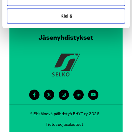
Tule vapaaehtoiseksi
Kiellä
Jäsenyhdistykset
© Ehkäisevä päihdetyö EHYT ry 2026
Tietosuojaselosteet