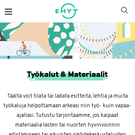
Skip
to
content
Työkalut & Materiaalit
Täältä voit tilata tai ladata esitteitä, lehtiä ja muita
työkaluja helpottamaan arkeasi niin työ- kuin vapaa-
ajallasi. Tutustu tarjontaamme, jos kaipaat
materiaalia lasten tai nuorten hyvinvoinnin
edistämiseen tai aikuisten päihdekeskusteluiden