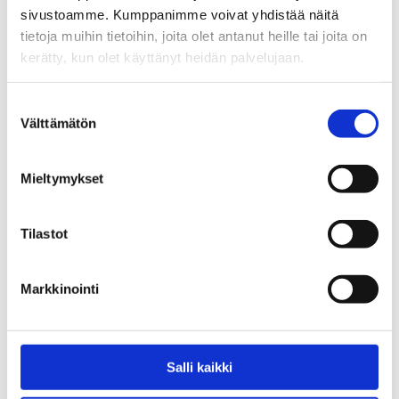
sivustoamme. Kumppanimme voivat yhdistää näitä
0,00
€
tietoja muihin tietoihin, joita olet antanut heille tai joita on
kerätty, kun olet käyttänyt heidän palvelujaan.
Suostumuksen
Välttämätön
valinta
Mieltymykset
Tilastot
Hadiya kumppanuusverkoston
Kaverituki päihdehuolissa -
toiminta vuosina 2020-2025
julistesarja ja tarrat
Markkinointi
5,00
€
Salli kaikki