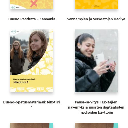
Bueno Rastirata – Kannabis
Vanhempien ja verkostojen Hadiya
Bueno-opetusmateriaali: Nikotiini
Pause-selvitys: Huoltajien
1
näkemyksiä nuorten digitaalisten
medioiden käyttöön