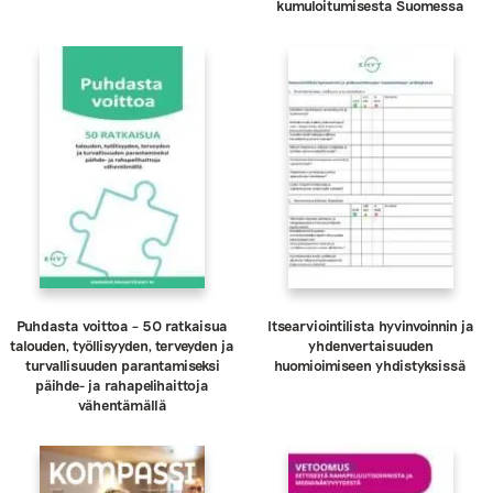
kumuloitumisesta Suomessa
Puhdasta voittoa – 50 ratkaisua
Itsearviointilista hyvinvoinnin ja
talouden, työllisyyden, terveyden ja
yhdenvertaisuuden
turvallisuuden parantamiseksi
huomioimiseen yhdistyksissä
päihde- ja rahapelihaittoja
vähentämällä