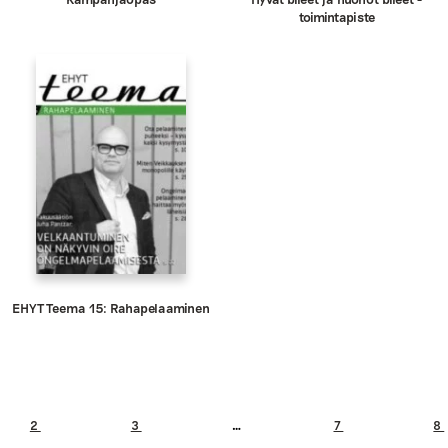
toimintapiste
EHYT Teema 15: Rahapelaaminen
2
3
…
7
8