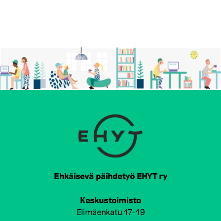
Ehkäisevä päihdetyö EHYT ry
Keskustoimisto
Elimäenkatu 17-19