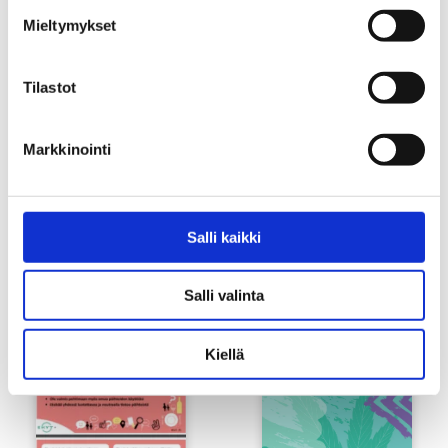
Mieltymykset
Tilastot
Markkinointi
Salli kaikki
Päihdeilmiövideo ja ohjeistus
EHYT Teema 14: Päihde- ja
pelikasvatus
Salli valinta
Kiellä