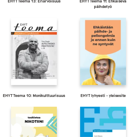
EHYT Teema 13: Eriarvoisuus
EHYT Teema 11: Ehkäisevä
päihdetyö
EHYT Teema 10: Monikulttuurisuus
EHYT lyhyesti – yleisesite