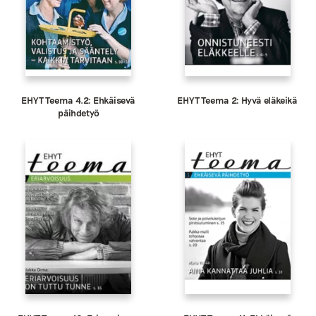
EHYT Teema 4.2: Ehkäisevä
EHYT Teema 2: Hyvä eläkeikä
päihdetyö