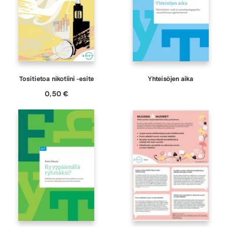
Tositietoa nikotiini -esite
Yhteisöjen aika
0,50
€