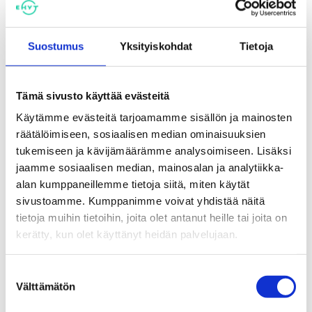
Suostumus
Yksityiskohdat
Tietoja
Kuinka terveyttä tehdään?
Eettisen keskustelun kortit
opettajille
Tämä sivusto käyttää evästeitä
Käytämme evästeitä tarjoamamme sisällön ja mainosten
räätälöimiseen, sosiaalisen median ominaisuuksien
tukemiseen ja kävijämäärämme analysoimiseen. Lisäksi
jaamme sosiaalisen median, mainosalan ja analytiikka-
alan kumppaneillemme tietoja siitä, miten käytät
sivustoamme. Kumppanimme voivat yhdistää näitä
tietoja muihin tietoihin, joita olet antanut heille tai joita on
kerätty, kun olet käyttänyt heidän palvelujaan.
Suostumuksen
Keskustelukortti -Kannabis &
Pienet illanistujaiset -elokuva ja
Välttämätön
valinta
nuoret
ohjeistus