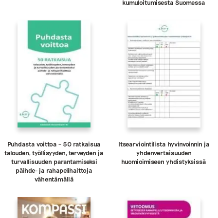
kumuloitumisesta Suomessa
Puhdasta voittoa – 50 ratkaisua
Itsearviointilista hyvinvoinnin ja
talouden, työllisyyden, terveyden ja
yhdenvertaisuuden
turvallisuuden parantamiseksi
huomioimiseen yhdistyksissä
päihde- ja rahapelihaittoja
vähentämällä