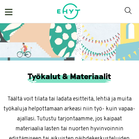
Skip
to
content
Työkalut & Materiaalit
Täältä voit tilata tai ladata esitteitä, lehtiä ja muita
työkaluja helpottamaan arkeasi niin työ- kuin vapaa-
ajallasi. Tutustu tarjontaamme, jos kaipaat
materiaalia lasten tai nuorten hyvinvoinnin
edistämiseen tai aikuisten päihdekeskusteluiden