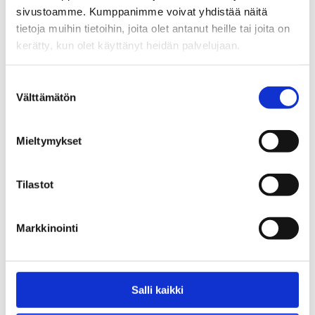
sivustoamme. Kumppanimme voivat yhdistää näitä
0,00
€
tietoja muihin tietoihin, joita olet antanut heille tai joita on
kerätty, kun olet käyttänyt heidän palvelujaan.
Suostumuksen
Välttämätön
valinta
Mieltymykset
Tilastot
Hadiya kumppanuusverkoston
Kaverituki päihdehuolissa -
toiminta vuosina 2020-2025
julistesarja ja tarrat
Markkinointi
5,00
€
Salli kaikki