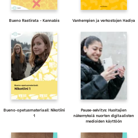
Bueno Rastirata – Kannabis
Vanhempien ja verkostojen Hadiya
Bueno-opetusmateriaali: Nikotiini
Pause-selvitys: Huoltajien
1
näkemyksiä nuorten digitaalisten
medioiden käyttöön