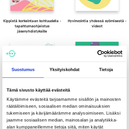
Kippistä korkeintaan kohtuudella -
Hyvinvointia yhdessä syömisestä -
tapahtumaohjeistus
videot
jäsenyhdistyksille
Suostumus
Yksityiskohdat
Tietoja
Tämä sivusto käyttää evästeitä
Käytämme evästeitä tarjoamamme sisällön ja mainosten
räätälöimiseen, sosiaalisen median ominaisuuksien
tukemiseen ja kävijämäärämme analysoimiseen. Lisäksi
Totta vai tarua -
Hakematta paras -keskustelukortti
jaamme sosiaalisen median, mainosalan ja analytiikka-
Energiajuomaväittämät
alkoholin välittämisestä
alaikäisille
alan kumppaneillemme tietoja siitä, miten käytät