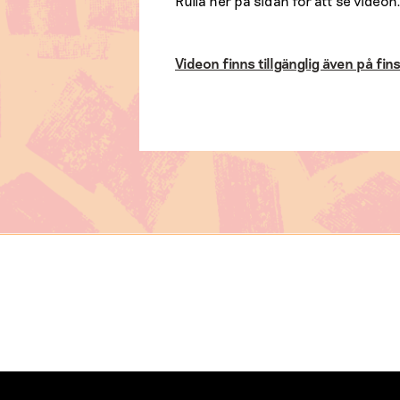
Rulla ner på sidan för att se videon
Videon finns tillgänglig även på fin