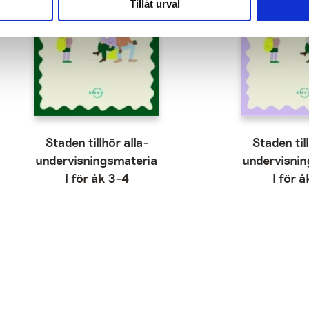
Tillåt urval
Staden tillhör alla-
Staden till
undervisningsmateria
undervisni
l för åk 3–4
l för å