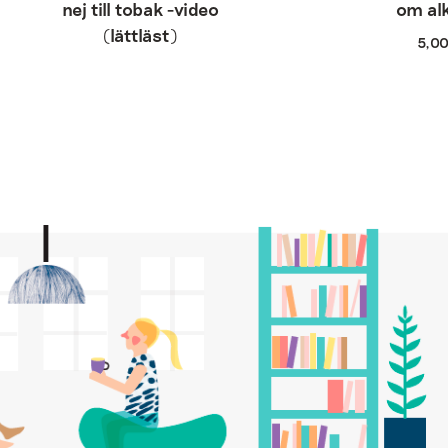
nej till tobak -video
om al
(lättläst)
5,0