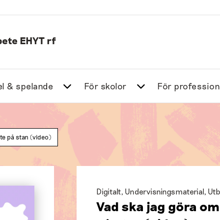
ete EHYT rf
l & spelande
För skolor
För profession
ute på stan (video)
Digitalt
,
Undervisningsmaterial
,
Utb
Vad ska jag göra om 