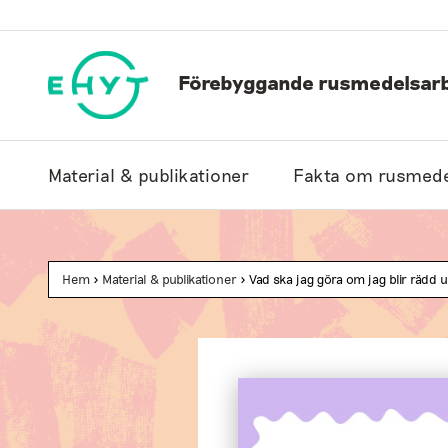
Hoppa
till
innehåll
Förebyggande rusmedelsarb
Material & publikationer
Fakta om rusmede
Hem
>
Material & publikationer
> Vad ska jag göra om jag blir rädd 