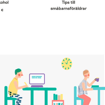
kohol
Tips till
småbarnsföräldrar
0
€