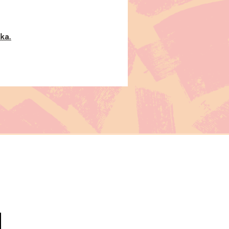
.
ska.