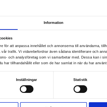
fors stad och publicerats med Helsingfors stads tillstånd. Den 
sierats av Stiftelsen BMR.
kurit Oy / Marker Wizards Ltd
Information
cookies
e för att anpassa innehållet och annonserna till användarna, tillh
vår trafik. Vi vidarebefordrar även sådana identifierare och anna
nnons- och analysföretag som vi samarbetar med. Dessa kan i sin
har tillhandahållit eller som de har samlat in när du har använt 
lar …
Inställningar
Statistik