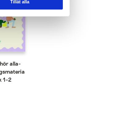
Tillåt alla
hör alla-
ngsmateria
k 1–2