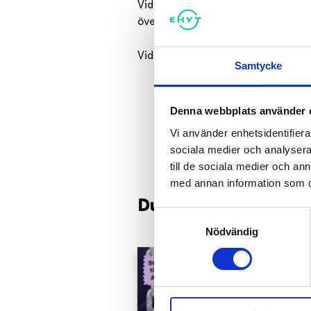
Videon har finansierats av Helsing
översättningen av videon har finan
Videon har producerats av Tussitai
Samtycke
Denna webbplats använder 
Vi använder enhetsidentifierar
sociala medier och analysera 
till de sociala medier och a
med annan information som du 
Du kanske också gil
Samtyckesval
Nödvändig