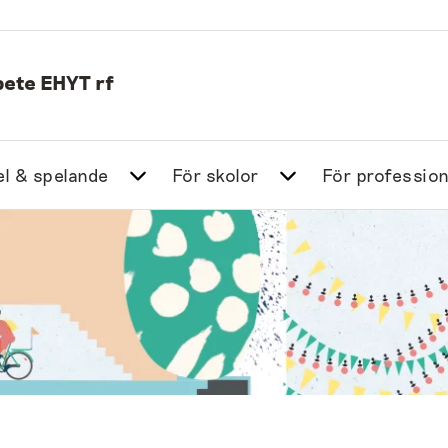
ete EHYT rf
l & spelande
För skolor
För profession