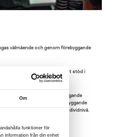
i ungas välmående och genom förebyggande
mmunen information och konkret stöd i
rarnas arbete. Rusmedelsförebyggande
Om
r även elevvårdens arbete. Förebyggande
blem, både på samhälls- och individnivå.
andahålla funktioner för
n information från din enhet