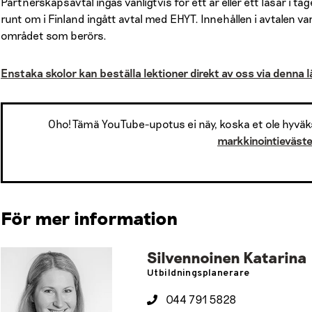
Partnerskapsavtal ingås vanligtvis för ett år eller ett läsår i
runt om i Finland ingått avtal med EHYT. Innehållen i avtalen vari
området som berörs.
Enstaka skolor kan beställa lektioner direkt av oss via denna l
Oho! Tämä YouTube-upotus ei näy, koska et ole hyväk
markkinointieväst
För mer information
Silvennoinen Katarina
Utbildningsplanerare
044 791 5828