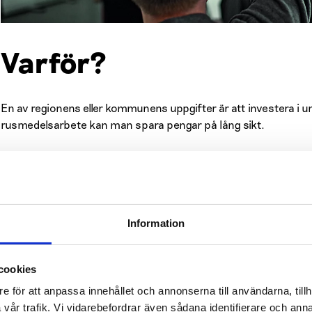
Varför?
En av regionens eller kommunens uppgifter är att investera 
rusmedelsarbete kan man spara pengar på lång sikt.
Genom ett partnerskapsavtal med EHYT får regionen eller ko
uppföljningen av barn och ungas välbefinnande.
Verksamheten följer läroplanen och stöder ledningens och lä
Information
lektionerna, föräldrakvällarna och personalmöten komplettera
arbete är det mest effektiva sättet att motverka rusmedelspro
cookies
Hur?
e för att anpassa innehållet och annonserna till användarna, tillh
vår trafik. Vi vidarebefordrar även sådana identifierare och anna