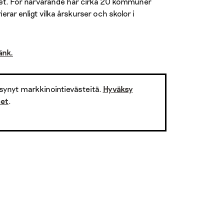
 taget. För närvarande har cirka 20 kommuner
erar enligt vilka årskurser och skolor i
änk.
synyt markkinointievästeitä.
Hyväksy
eet
.