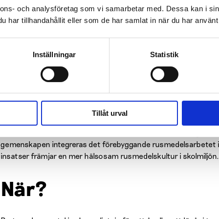
nnons- och analysföretag som vi samarbetar med. Dessa kan i sin
Avtalet med EHYT kan ingås av olika aktörer: kommunen, stad
har tillhandahållit eller som de har samlat in när du har använt 
föräldraföreningen. Avtalsparten står för kostnaderna för det
Genom avtalet kan skolorna kostnadsfritt ta emot rusmedelsun
Inställningar
Statistik
personaltillfällen.
Målet är att förebygga rusmedelsanvändning och skador bland
vi helhetsmässigt med att stödja föräldraskapet och skolpers
och unga i åldern 7–18 år.
Tillåt urval
I skolor och läroanstalter främjar vi både individens och ge
gemenskapen integreras det förebyggande rusmedelsarbetet 
insatser främjar en mer hälsosam rusmedelskultur i skolmiljön.
När?