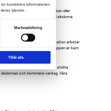
 tur kombinera informationen
en, ungdomsarbetet, Lions-klubben eller
deras tjänster.
 förebyggande rusmedelsarbete i skolorna.
dervisning, föräldrakvällar och
Marknadsföring
 barn och unga. Som en organisation arbetar
onalen i rusmedelsfrågor. Målgruppen är barn
Tillåt alla
menskapens välmående. Genom att stötta
i skolornas och hemmens vardag. Våra