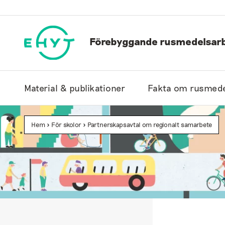
Hoppa
till
innehåll
Förebyggande rusmedelsarb
Material & publikationer
Fakta om rusmede
Hem
>
För skolor
>
Partnerskapsavtal om regionalt samarbete