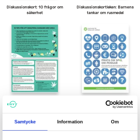
Diskussionskort: 10 frågor om
Diskussionskortleken: Barnens
säkerhet
tankar om rusmedel
Diskussionskort: 10 tips för att
Prata om spel om pengar
diskutera cannabis med unga
0,30
€
Samtycke
Information
Om