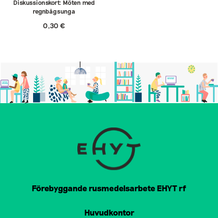
Diskussionskort: Möten med
regnbågsunga
0,30
€
Förebyggande rusmedelsarbete EHYT rf
Huvudkontor