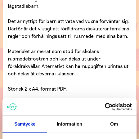
lågstadiebarn.
Det är nyttigt för barn att veta vad vuxna förväntar sig.
Därför är det viktigt att föräldrarna diskuterar familjens
regler och förhållningssätt till rusmedel med sina barn.
Materialet är menat som stöd för skolans
rusmedelsfostran och kan delas ut under
föräldrakvällar. Alternativt kan hemuppgiften printas ut
och delas åt eleverna i klassen.
Storlek 2 x A4, format PDF.
Ladda ner material
Hemuppgift för rusmedelsfostran i
LADDA
Samtycke
Information
Om
lågstadiet EHYT rf.pdf_s
NER
( 170,61 KB, PDF )