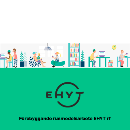
Förebyggande rusmedelsarbete EHYT rf