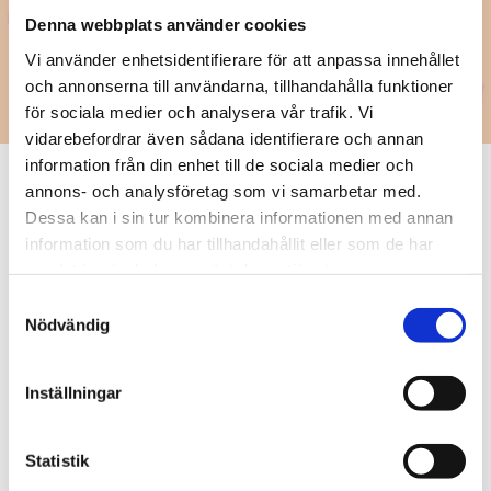
Denna webbplats använder cookies
Vi använder enhetsidentifierare för att anpassa innehållet
Ladda ner materialet gratis ovan.
och annonserna till användarna, tillhandahålla funktioner
för sociala medier och analysera vår trafik. Vi
vidarebefordrar även sådana identifierare och annan
information från din enhet till de sociala medier och
annons- och analysföretag som vi samarbetar med.
Dessa kan i sin tur kombinera informationen med annan
Relaterade produkter
information som du har tillhandahållit eller som de har
samlat in när du har använt deras tjänster.
Samtyckesval
Nödvändig
Inställningar
Statistik