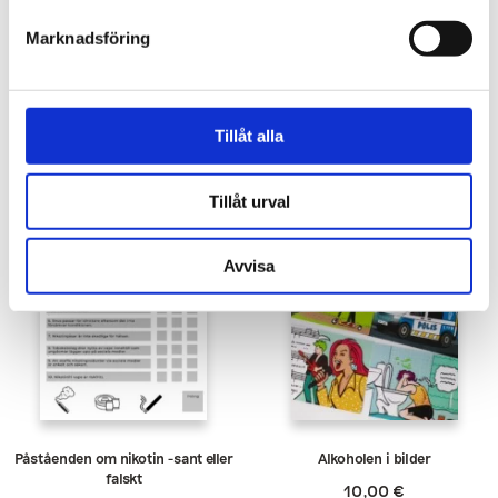
Marknadsföring
Audit-test, tio frågor om
Bueno kontrollbana om rusmedel
alkoholkonsumtion
Tillåt alla
5,00
€
Tillåt urval
Avvisa
Påståenden om nikotin -sant eller
Alkoholen i bilder
falskt
10,00
€