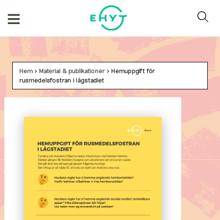
Hoppa
till
innehåll
Hem
>
Material & publikationer
> Hemuppgift för
rusmedelsfostran i lågstadiet