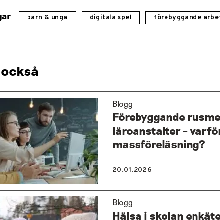
gar
barn & unga
digitala spel
förebyggande arbe
 också
Blogg
Förebyggande rusmed
läroanstalter – varfö
massföreläsning?
20.01.2026
Blogg
Hälsa i skolan enkäte