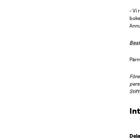
– Vi
boke
Annu
Best
Pärm
Före
pers
Stif
In
Dela