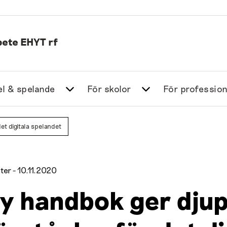
ete EHYT rf
l & spelande
För skolor
För profession
et digitala spelandet
ter -
10.11.2020
y handbok ger dju