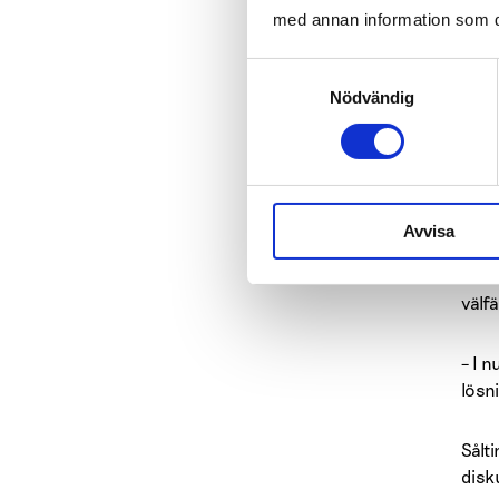
prob
med annan information som du 
Samtyckesval
Boke
Nödvändig
dokt
svår
– En
möjl
Avvisa
I ha
välfä
– I 
lösn
Sålt
disk