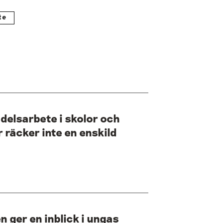
te
elsarbete i skolor och
r räcker inte en enskild
n ger en inblick i ungas