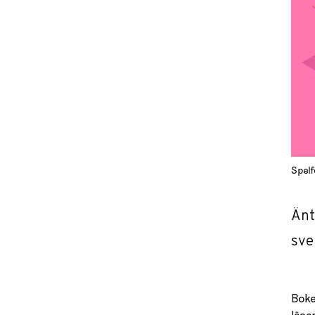
Spelf
Änt
sve
Boke
läsa