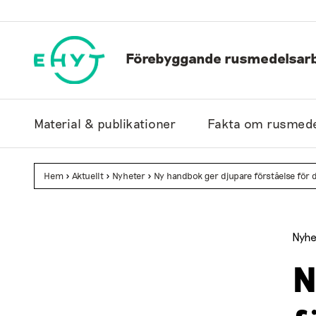
Hoppa
till
innehåll
Förebyggande rusmedelsarb
Material & publikationer
Fakta om rusmede
Hem
>
Aktuellt
>
Nyheter
>
Ny handbok ger djupare förståelse för d
Nyhe
N