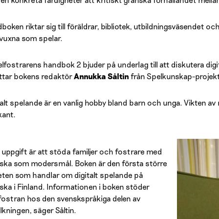
boken riktar sig till föräldrar, bibliotek, utbildningsväsendet 
vuxna som spelar.
elfostrarens handbok 2 bjuder på underlag till att diskutera digi
ttar bokens redaktör
Annukka Såltin
från Spelkunskap-projekte
talt spelande är en vanlig hobby bland barn och unga. Vikten av
ant.
r uppgift är att stöda familjer och fostrare med
ska som modersmål. Boken är den första större
eten som handlar om digitalt spelande på
ska i Finland. Informationen i boken stöder
fostran hos den svenskspråkiga delen av
lkningen, säger Såltin.