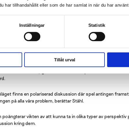
lematiskt spelande. Artiklarna är skrivna av sakkunniga och fo
har tillhandahållit eller som de har samlat in när du har använt 
n har översatts och tryckts med stöd av Stiftelsen Brita Mari
Inställningar
Statistik
orand inom pedagogiska vetenskaper, har språkgranskat öve
igheten att hitta användbara ord inom spelvärlden.
 hel del av termerna som används är engelska. Rätta termer und
igheter att förstå vad spelande handlar. Det står Spelfostrare
Tillåt urval
ndboken nämns möjligheter att använda spel inom såväl underv
rd.
nuläget finns en polariserad diskussion där spel antingen framstä
ingen på alla våra problem, berättar Ståhl.
in poängterar vikten av att kunna ta in olika typer av perspektiv
ussion kring dem.