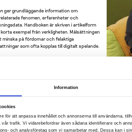
n ger grundläggande information om
relaterade fenomen, erfarenheter och
kningsdata. Handboken är skriven i artikelform
korta exempel från verkligheten. Målsättningen
tt minska på fördomar och felaktiga
attningar som ofta kopplas till digitalt spelande.
ör spelar vi digitala spel? Vilka egenskaper gör
spel intressant och lätt att fastna för?
t bra spel innehåller olika belöningssystem. Det
Information
vara roligt och så intressant som möjligt. Spelen
belöningar oregelbundet, vilket motiverar att
sätta, skriver
Helmi Korhonen
och
Terhi
cookies
tonen
i sin artikel om spelmotivation.
e för att anpassa innehållet och annonserna till användarna, tillh
vår trafik. Vi vidarebefordrar även sådana identifierare och anna
a artiklar tar bland annat fasta på spelande i parförhållandet, 
nnons- och analysföretag som vi samarbetar med. Dessa kan i sin