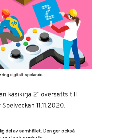
ring digitalt spelande.
 käsikirja 2” översatts till
 Spelveckan 11.11.2020.
lig del av samhället. Den ger också
n spel och samhälle.