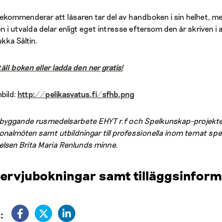
 rekommenderar att läsaren tar del av handboken i sin helhet, me
n i utvalda delar enligt eget intresse eftersom den är skriven i
kka Såltin.
äll boken eller ladda den ner gratis!
bild:
http://pelikasvatus.fi/sfhb.png
byggande rusmedelsarbete EHYT r.f och Spelkunskap-projektet e
onalmöten samt utbildningar till professionella inom temat spe
telsen Brita Maria Renlunds minne.
tervjubokningar samt tilläggsinform
: