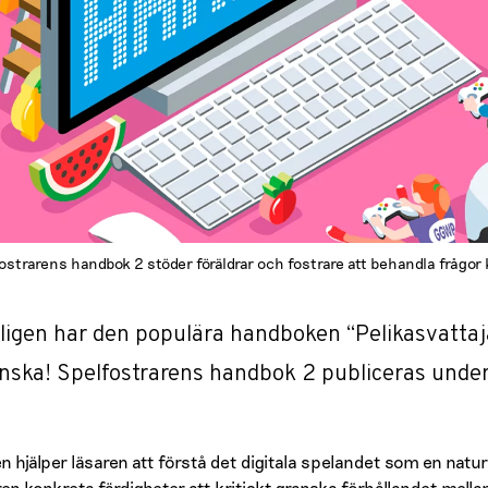
ostrarens handbok 2 stöder föräldrar och fostrare att behandla frågor k
ligen har den populära handboken “Pelikasvattajan
nska! Spelfostrarens handbok 2 publiceras under
n hjälper läsaren att förstå det digitala spelandet som en natur
ren konkreta färdigheter att kritiskt granska förhållandet mella