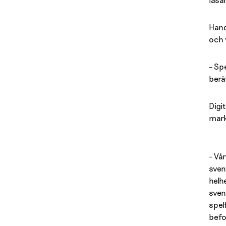
Hand
och 
– Sp
berä
Digi
mark
– Vå
sven
helh
sven
spel
befo