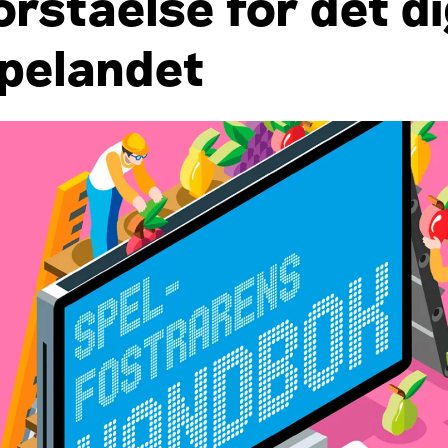
örståelse för det di
pelandet