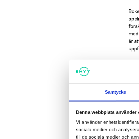
Boke
spel
fors
med 
är a
uppf
Varf
ett 
– Et
Samtycke
ska 
ger 
fort
Denna webbplats använder 
Mus
Vi använder enhetsidentifierar
sociala medier och analysera 
Andr
till de sociala medier och a