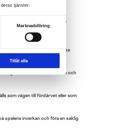
rskare.
deras tjänster.
a Renlunds minne.
Matilda Ståhl
,
Marknadsföring
rsättningen. Hon kommenterar
erlättar diskussionen och ger oss
ns handbok 2 för säger Ståhl.
Tillåt alla
isningen som i arbetet för hälsa och
lls som vägen till fördärvet eller som
 på spelens inverkan och föra en saklig