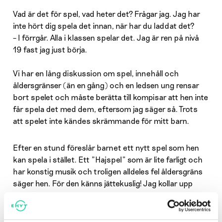
Vad är det för spel, vad heter det? Frågar jag. Jag har
inte hört dig spela det innan, när har du laddat det?
– I förrgår. Alla i klassen spelar det. Jag är ren på nivå
19 fast jag just börja.
Vi har en lång diskussion om spel, innehåll och
åldersgränser (än en gång) och en ledsen ung rensar
bort spelet och måste berätta till kompisar att hen inte
får spela det med dem, eftersom jag säger så. Trots
att spelet inte kändes skrämmande för mitt barn.
Efter en stund föreslår barnet ett nytt spel som hen
kan spela i stället. Ett ”Hajspel” som är lite farligt och
har konstig musik och troligen alldeles fel åldersgräns
säger hen. För den känns jättekuslig! Jag kollar upp
spelet då jag inte känner det från innan. Den har
åldersgränsen 7, men känns farlig och jag förstår det,
jag har också hajskräck och bakgrundsljuden är