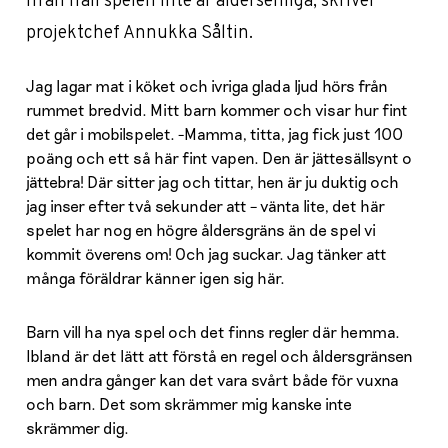
ifrån ifall spelen inte är åldersenliga, skriver
projektchef Annukka Såltin.
Jag lagar mat i köket och ivriga glada ljud hörs från
rummet bredvid. Mitt barn kommer och visar hur fint
det går i mobilspelet. -Mamma, titta, jag fick just 100
poäng och ett så här fint vapen. Den är jättesällsynt o
jättebra! Där sitter jag och tittar, hen är ju duktig och
jag inser efter två sekunder att – vänta lite, det här
spelet har nog en högre åldersgräns än de spel vi
kommit överens om! Och jag suckar. Jag tänker att
många föräldrar känner igen sig här.
Barn vill ha nya spel och det finns regler där hemma.
Ibland är det lätt att förstå en regel och åldersgränsen
men andra gånger kan det vara svårt både för vuxna
och barn. Det som skrämmer mig kanske inte
skrämmer dig.