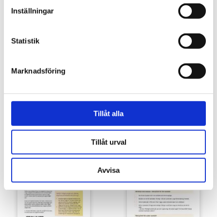
Inställningar
Statistik
Marknadsföring
Tillåt alla
Förbudsskyltar mot användning av
Förbudsklistermärken mot
nikotinprodukter
användning av nikotinprodukter
Tillåt urval
5,00
€
2,00
€
Avvisa