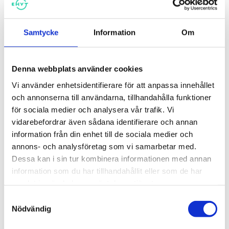
Samtycke
Information
Om
Rusmedelsfostran för andra
Rusmedelsfostran för
stadiet
högstadieskolor
Denna webbplats använder cookies
Vi använder enhetsidentifierare för att anpassa innehållet
och annonserna till användarna, tillhandahålla funktioner
för sociala medier och analysera vår trafik. Vi
vidarebefordrar även sådana identifierare och annan
information från din enhet till de sociala medier och
annons- och analysföretag som vi samarbetar med.
Dessa kan i sin tur kombinera informationen med annan
information som du har tillhandahållit eller som de har
samlat in när du har använt deras tjänster.
Samtyckesval
Rusmedelsfostran för
Bueno kontrollbana om alkohol
Nödvändig
lågstadieskolor
5,00
€