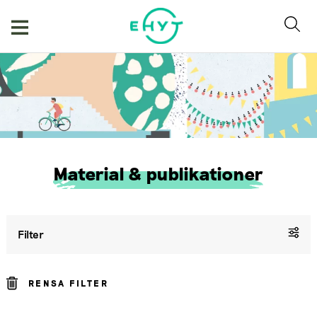
Hoppa
till
innehåll
Material & publikationer
Filter
RENSA FILTER