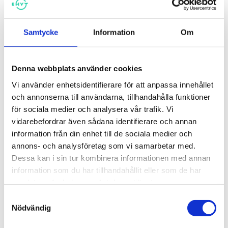
Samtycke
Information
Om
Rusmedelsfostran för andra
Rusmedelsfostran för
stadiet
högstadieskolor
Denna webbplats använder cookies
Vi använder enhetsidentifierare för att anpassa innehållet
och annonserna till användarna, tillhandahålla funktioner
för sociala medier och analysera vår trafik. Vi
vidarebefordrar även sådana identifierare och annan
information från din enhet till de sociala medier och
annons- och analysföretag som vi samarbetar med.
Dessa kan i sin tur kombinera informationen med annan
information som du har tillhandahållit eller som de har
samlat in när du har använt deras tjänster.
Samtyckesval
Rusmedelsfostran för
Bueno kontrollbana om alkohol
Nödvändig
lågstadieskolor
5,00
€