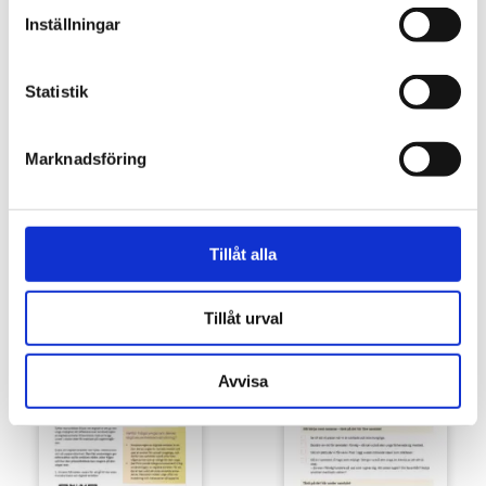
Inställningar
Statistik
Marknadsföring
Tillåt alla
Förbudsskyltar mot användning av
Förbudsklistermärken mot
nikotinprodukter
användning av nikotinprodukter
Tillåt urval
5,00
€
2,00
€
Avvisa