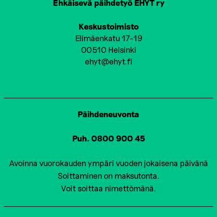
Ehkäisevä päihdetyö EHYT ry
Keskustoimisto
Elimäenkatu 17-19
00510 Helsinki
ehyt@ehyt.fi
Päihdeneuvonta
Puh. 0800 900 45
Avoinna vuorokauden ympäri vuoden jokaisena päivänä
Soittaminen on maksutonta.
Voit soittaa nimettömänä.