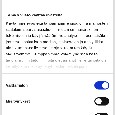
Tämä sivusto käyttää evästeitä
Käytämme evästeitä tarjoamamme sisällön ja mainosten
räätälöimiseen, sosiaalisen median ominaisuuksien
tukemiseen ja kävijämäärämme analysoimiseen. Lisäksi
jaamme sosiaalisen median, mainosalan ja analytiikka-
alan kumppaneillemme tietoja siitä, miten käytät
Testaa itsesi: Paljonko pelaat
Voittaminen rahapelissä on
rahapelejä? (selkokieli)
sattumaa -video (selkokieli)
sivustoamme. Kumppanimme voivat yhdistää näitä
tietoja muihin tietoihin, joita olet antanut heille tai joita on
kerätty, kun olet käyttänyt heidän palvelujaan.
Suostumuksen
Välttämätön
valinta
Mieltymykset