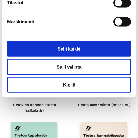
Tilastot
Tietovisa tupakasta (selkokieli)
Tietovisa alkoholista (selkokieli)
Markkinointi
Salli kaikki
Salli valinta
Kiellä
Tietovisa kannabiksesta
Tietoa alkoholista (selkokieli)
(selkokieli)