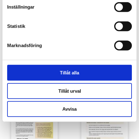
Inställningar
Statistik
Marknadsföring
Tillåt alla
Förbudsskyltar mot användning av
Förbudsklistermärken mot
nikotinprodukter
användning av nikotinprodukter
Tillåt urval
5,00
€
2,00
€
Avvisa