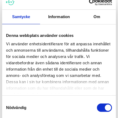
Samtycke
Information
Om
Rusmedelsfostran för andra
Rusmedelsfostran för
stadiet
högstadieskolor
Denna webbplats använder cookies
Vi använder enhetsidentifierare för att anpassa innehållet
och annonserna till användarna, tillhandahålla funktioner
för sociala medier och analysera vår trafik. Vi
vidarebefordrar även sådana identifierare och annan
information från din enhet till de sociala medier och
annons- och analysföretag som vi samarbetar med.
Dessa kan i sin tur kombinera informationen med annan
information som du har tillhandahållit eller som de har
samlat in när du har använt deras tjänster.
Samtyckesval
Rusmedelsfostran för
Bueno kontrollbana om alkohol
Nödvändig
lågstadieskolor
5,00
€