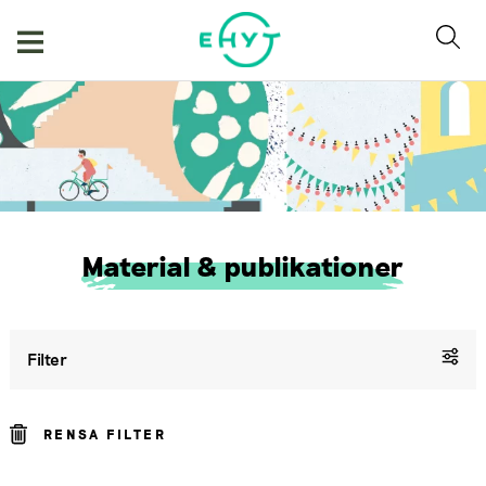
Hoppa
till
innehåll
Material & publikationer
Filter
RENSA FILTER