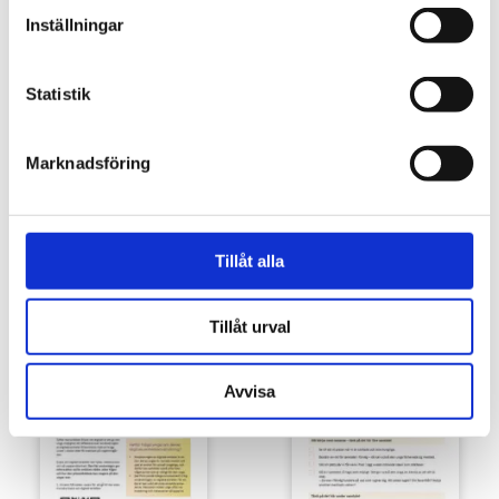
Inställningar
Statistik
Marknadsföring
Tillåt alla
Förbudsskyltar mot användning av
Förbudsklistermärken mot
nikotinprodukter
användning av nikotinprodukter
Tillåt urval
5,00
€
2,00
€
Avvisa