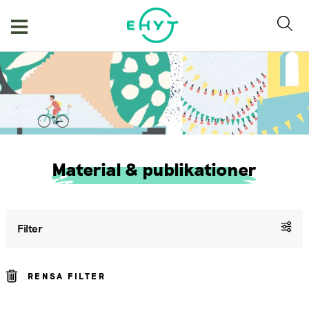
Hoppa
till
innehåll
Material & publikationer
Filter
RENSA FILTER