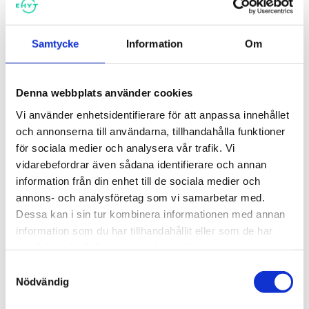
Samtycke
Information
Om
Rusmedelsfostran för andra
Rusmedelsfostran för
stadiet
högstadieskolor
Denna webbplats använder cookies
Vi använder enhetsidentifierare för att anpassa innehållet
och annonserna till användarna, tillhandahålla funktioner
för sociala medier och analysera vår trafik. Vi
vidarebefordrar även sådana identifierare och annan
information från din enhet till de sociala medier och
annons- och analysföretag som vi samarbetar med.
Dessa kan i sin tur kombinera informationen med annan
information som du har tillhandahållit eller som de har
samlat in när du har använt deras tjänster.
Samtyckesval
Rusmedelsfostran för
Bueno kontrollbana om alkohol
Nödvändig
lågstadieskolor
5,00
€