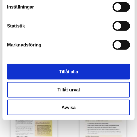
Inställningar
Statistik
Marknadsföring
Tillåt alla
Förbudsskyltar mot användning av
Förbudsklistermärken mot
nikotinprodukter
användning av nikotinprodukter
Tillåt urval
5,00
€
2,00
€
Avvisa