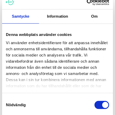
Samtycke
Information
Om
Rusmedelsfostran för andra
Rusmedelsfostran för
stadiet
högstadieskolor
Denna webbplats använder cookies
Vi använder enhetsidentifierare för att anpassa innehållet
och annonserna till användarna, tillhandahålla funktioner
för sociala medier och analysera vår trafik. Vi
vidarebefordrar även sådana identifierare och annan
information från din enhet till de sociala medier och
annons- och analysföretag som vi samarbetar med.
Dessa kan i sin tur kombinera informationen med annan
information som du har tillhandahållit eller som de har
samlat in när du har använt deras tjänster.
Samtyckesval
Rusmedelsfostran för
Bueno kontrollbana om alkohol
Nödvändig
lågstadieskolor
5,00
€