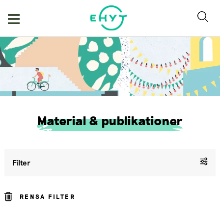
Hoppa
till
innehåll
Material & publikationer
Filter
RENSA FILTER