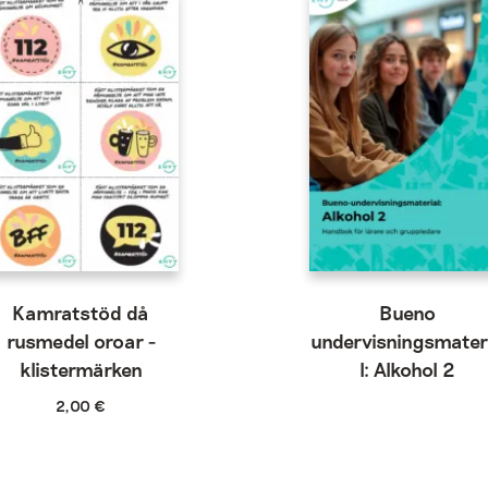
Kamratstöd då
Bueno
rusmedel oroar -
undervisningsmater
klistermärken
l: Alkohol 2
2,00
€