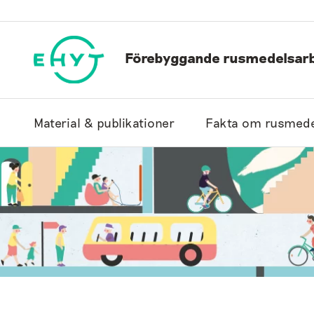
Hoppa
till
innehåll
Förebyggande rusmedelsarb
Material & publikationer
Fakta om rusmede