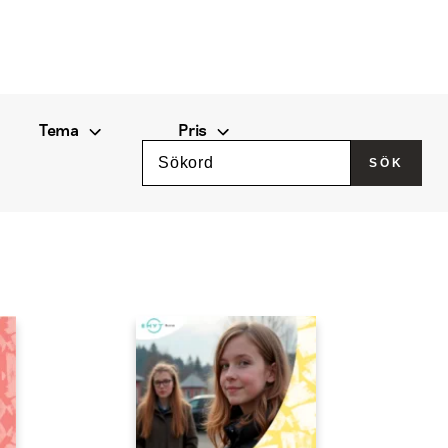
Tema
Pris
Sök
SÖK