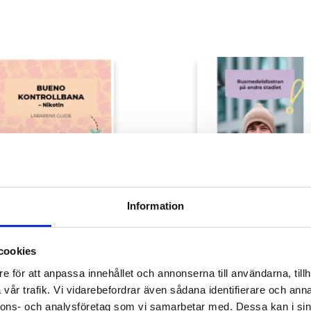
Information
cookies
Bueno kontrollbana
Rusmedelsfostra
e för att anpassa innehållet och annonserna till användarna, tillh
om nikotin
för andra stadiet
vår trafik. Vi vidarebefordrar även sådana identifierare och anna
5,00
€
nnons- och analysföretag som vi samarbetar med. Dessa kan i sin