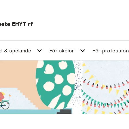
ete EHYT rf
l & spelande
För skolor
För profession