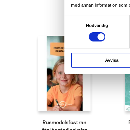
med annan information som du 
Samtyckesval
Nödvändig
Avvisa
Rusmedelsfostran
för lågstadieskolor