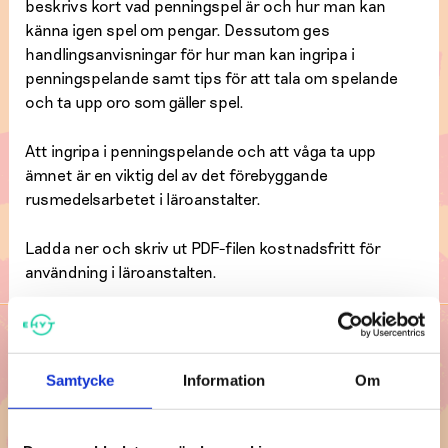
beskrivs kort vad penningspel är och hur man kan
känna igen spel om pengar. Dessutom ges
handlingsanvisningar för hur man kan ingripa i
penningspelande samt tips för att tala om spelande
och ta upp oro som gäller spel.
Att ingripa i penningspelande och att våga ta upp
ämnet är en viktig del av det förebyggande
rusmedelsarbetet i läroanstalter.
Ladda ner och skriv ut PDF-filen kostnadsfritt för
användning i läroanstalten.
Ladda ner material
Instruktioner för att känna igen och
Samtycke
Information
Om
LADDA
förebygga penningspelande i
NER
läroanstalter
( 265,57 KB, PDF )