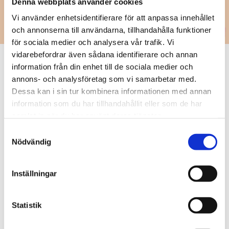
Denna webbplats använder cookies
Vi använder enhetsidentifierare för att anpassa innehållet
och annonserna till användarna, tillhandahålla funktioner
för sociala medier och analysera vår trafik. Vi
vidarebefordrar även sådana identifierare och annan
information från din enhet till de sociala medier och
annons- och analysföretag som vi samarbetar med.
Relaterade produkter
Dessa kan i sin tur kombinera informationen med annan
information som du har tillhandahållit eller som de har
samlat in när du har använt deras tjänster.
Samtyckesval
Nödvändig
Inställningar
Statistik