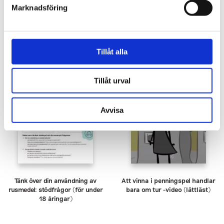
Marknadsföring
Skänk värme affisch
Vuxen nog att säga nej
kampanjens affischer
Tillåt alla
Tillåt urval
Avvisa
Tänk över din användning av
Att vinna i penningspel handlar
rusmedel: stödfrågor (för under
bara om tur -video (lättläst)
18 åringar)