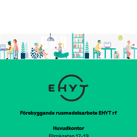
Förebyggande rusmedelsarbete EHYT rf
Huvudkontor
Elimägatan 17-19