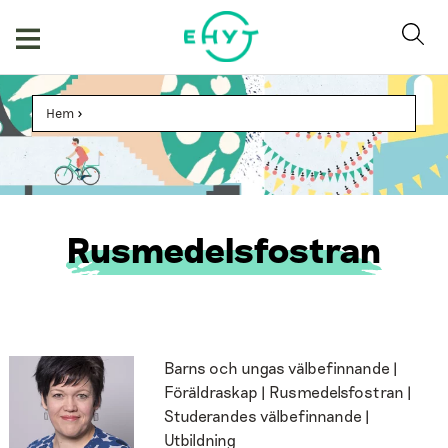
Hoppa
till
innehåll
Hem
>
Rusmedelsfostran
Barns och ungas välbefinnande |
Föräldraskap | Rusmedelsfostran |
Studerandes välbefinnande |
Utbildning