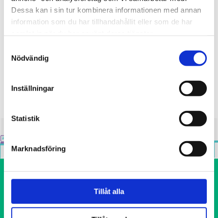
Dessa kan i sin tur kombinera informationen med annan
Barns och ungas välbefinnande |
information som du har tillhandahållit eller som de har
Föräldraskap | Rusmedelsfostran |
samlat in när du har använt deras tjänster.
Utbildning
Samtyckesval
Schulman Krista
Nödvändig
13.09.2021
Inställningar
Statistik
Marknadsföring
Tillåt alla