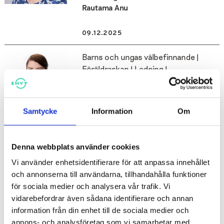
Rautama Anu
09.12.2025
Barns och ungas välbefinnande |
Föräldraskap | Ledning |
Rusmedelsfostran | Studerandes
välbefinnande | Utbildning
Vartiainen Marika
Samtycke
Information
Om
11.07.2025
Denna webbplats använder cookies
Barns och ungas välbefinnande |
Vi använder enhetsidentifierare för att anpassa innehållet
Föräldraskap | Rusmedelsfostran |
och annonserna till användarna, tillhandahålla funktioner
Utbildning
för sociala medier och analysera vår trafik. Vi
Silvennoinen Katarina
vidarebefordrar även sådana identifierare och annan
information från din enhet till de sociala medier och
13.12.2022
annons- och analysföretag som vi samarbetar med.