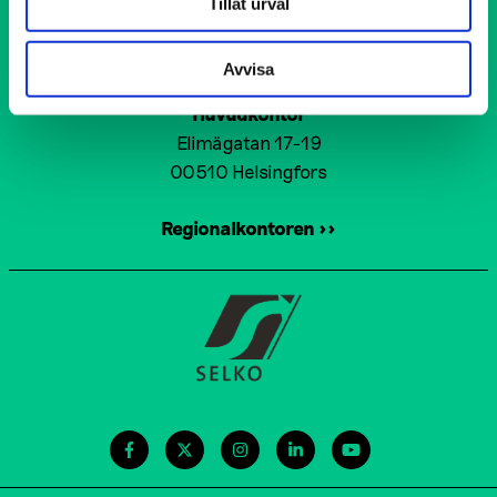
Tillåt urval
Förebyggande rusmedelsarbete EHYT rf
Avvisa
Huvudkontor
Elimägatan 17-19
00510 Helsingfors
Regionalkontoren >>