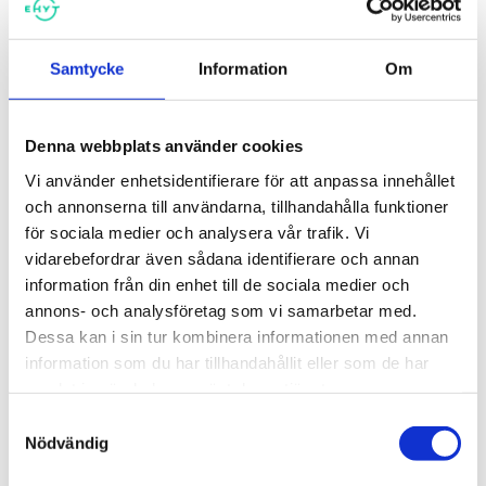
Samtycke
Information
Om
Rusmedelsfostran för andra
Rusmedelsfostran för
stadiet
högstadieskolor
Denna webbplats använder cookies
Vi använder enhetsidentifierare för att anpassa innehållet
och annonserna till användarna, tillhandahålla funktioner
för sociala medier och analysera vår trafik. Vi
vidarebefordrar även sådana identifierare och annan
information från din enhet till de sociala medier och
annons- och analysföretag som vi samarbetar med.
Dessa kan i sin tur kombinera informationen med annan
information som du har tillhandahållit eller som de har
samlat in när du har använt deras tjänster.
Samtyckesval
Rusmedelsfostran för
Bueno kontrollbana om alkohol
Nödvändig
lågstadieskolor
5,00
€