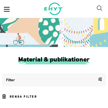
Hoppa
till
innehåll
Material & publikationer
Filter
RENSA FILTER