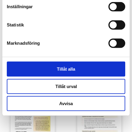
Inställningar
Statistik
Marknadsföring
Tillåt alla
Förbudsskyltar mot användning av
Förbudsklistermärken mot
nikotinprodukter
användning av nikotinprodukter
Tillåt urval
5,00
€
2,00
€
Avvisa