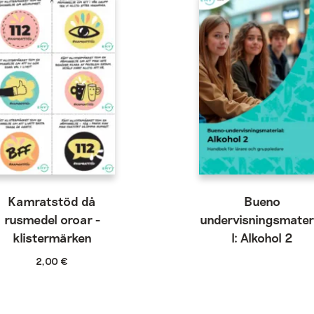
Kamratstöd då
Bueno
rusmedel oroar -
undervisningsmater
klistermärken
l: Alkohol 2
2,00
€