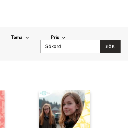
Tema
Pris
Sök
SÖK