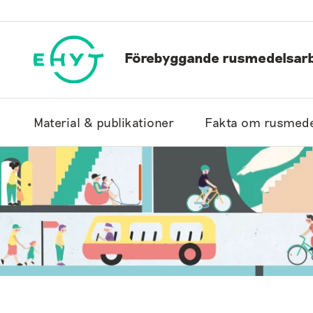
Hoppa
till
innehåll
Förebyggande rusmedelsarb
Material & publikationer
Fakta om rusmede