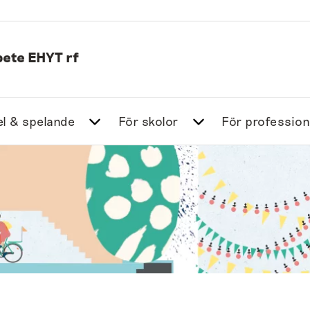
ete EHYT rf
l & spelande
För skolor
För profession