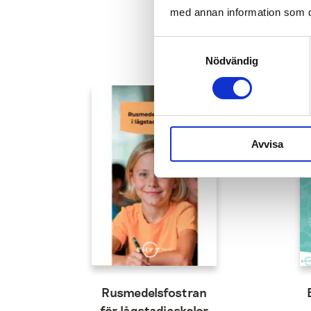
med annan information som du 
Samtyckesval
Nödvändig
Avvisa
Rusmedelsfostran
för lågstadieskolor