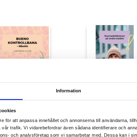
Information
cookies
Bueno kontrollbana
Rusmedelsfostra
e för att anpassa innehållet och annonserna till användarna, tillh
om nikotin
för andra stadiet
vår trafik. Vi vidarebefordrar även sådana identifierare och anna
5,00
€
nnons- och analysföretag som vi samarbetar med. Dessa kan i sin