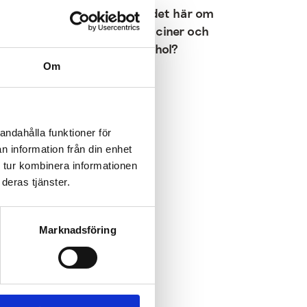
n:
Visste du det här om
m
dina mediciner och
alkohol?
Om
andahålla funktioner för
n information från din enhet
 tur kombinera informationen
deras tjänster.
Marknadsföring