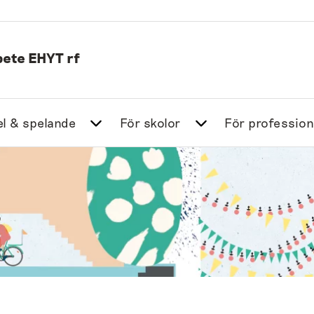
ete EHYT rf
l & spelande
För skolor
För profession