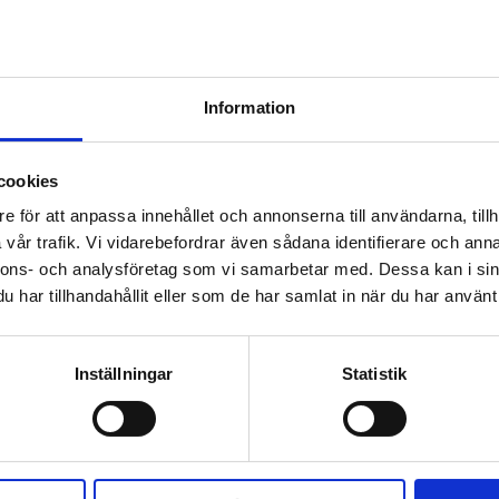
Diskussionskort: 10
Diskussionskortleke
frågor om säkerhet
Barnens tankar o
rusmedel
Information
cookies
e för att anpassa innehållet och annonserna till användarna, tillh
vår trafik. Vi vidarebefordrar även sådana identifierare och anna
nnons- och analysföretag som vi samarbetar med. Dessa kan i sin
har tillhandahållit eller som de har samlat in när du har använt 
Inställningar
Statistik