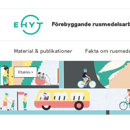
Hoppa
till
innehåll
Förebyggande rusmedelsarb
Material & publikationer
Fakta om rusmede
Etusivu
>