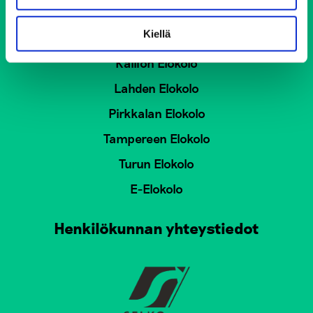
Elokolo-kohtaamispaikat
Kiellä
Tutustu Elokoloihin yleiskielisillä sivuilla:
Kallion Elokolo
Lahden Elokolo
Pirkkalan Elokolo
Tampereen Elokolo
Turun Elokolo
E-Elokolo
Henkilökunnan yhteystiedot