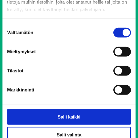
tietoja muihin tietoihin, joita olet antanut heille tai joita on
kerätty, kun olet käyttänyt heidän palvelujaan.
Keskustoimisto
Elimäenkatu 17-19
Suostumuksen
00510 Helsinki
Välttämätön
valinta
ehyt@ehyt.fi
Mieltymykset
Päihdeneuvonta
Tilastot
Puh. 0800 900 45
Markkinointi
Avoinna vuorokauden ympäri vuoden jokaisena päivänä
Soittaminen on maksutonta.
Salli kaikki
Voit soittaa nimettömänä.
Salli valinta