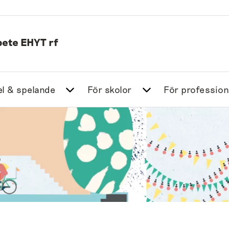
ete EHYT rf
l & spelande
För skolor
För profession