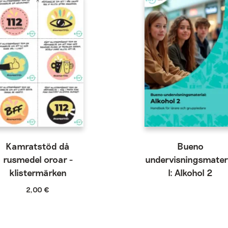
Kamratstöd då
Bueno
rusmedel oroar -
undervisningsmater
klistermärken
l: Alkohol 2
2,00
€