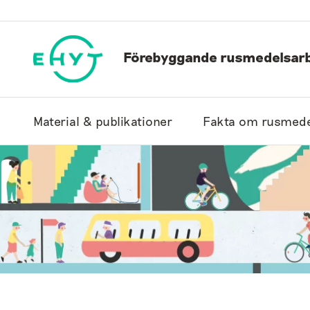
Hoppa
till
innehåll
Förebyggande rusmedelsarb
Material & publikationer
Fakta om rusmede