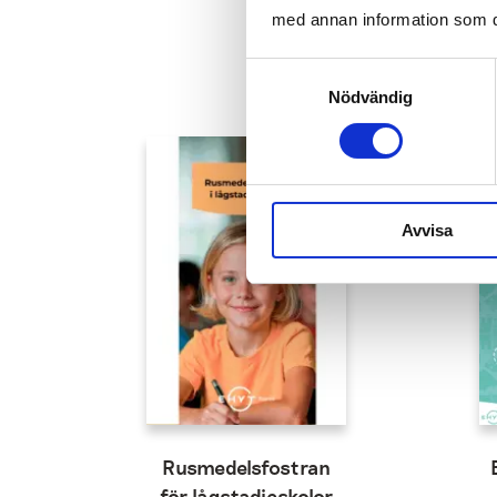
med annan information som du 
Samtyckesval
Nödvändig
Avvisa
Rusmedelsfostran
för lågstadieskolor