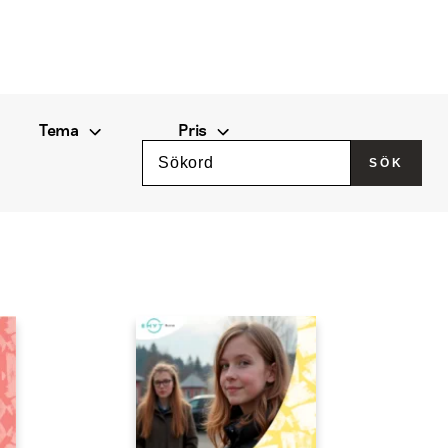
Tema
Pris
Sök
SÖK