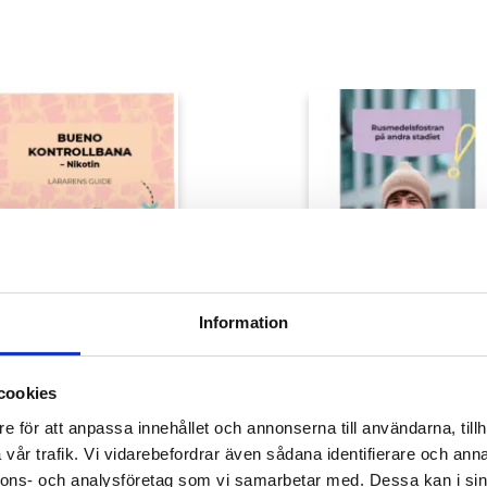
Information
cookies
Bueno kontrollbana
Rusmedelsfostra
e för att anpassa innehållet och annonserna till användarna, tillh
om nikotin
för andra stadiet
vår trafik. Vi vidarebefordrar även sådana identifierare och anna
5,00
€
nnons- och analysföretag som vi samarbetar med. Dessa kan i sin